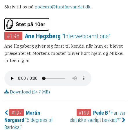
Skriv til os på
podcast@fupifarvandet.dk
.
#198
Ane Høgsberg
"Interwebcamtions"
Ane Høgsberg giver sig først til kende, når hun er blevet
præsenteret. Mortens moster bliver kørt hjem og Mikkel
er teen igen.
Download (54.7 MB)
#197
Martin
#199
Pede B
"Han var
Nørgaard
"6 degrees of
slet ikke særligt beskidt?"
Bartokai"