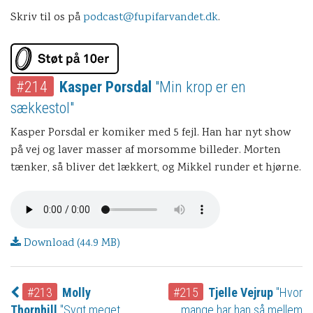
Skriv til os på
podcast@fupifarvandet.dk
.
#214
Kasper Porsdal
"Min krop er en
sækkestol"
Kasper Porsdal er komiker med 5 fejl. Han har nyt show
på vej og laver masser af morsomme billeder. Morten
tænker, så bliver det lækkert, og Mikkel runder et hjørne.
Download (44.9 MB)
#213
Molly
#215
Tjelle Vejrup
"Hvor
Thornhill
"Sygt meget
mange har han så mellem