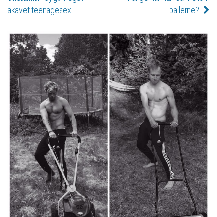
akavet teenagesex"
ballerne?"