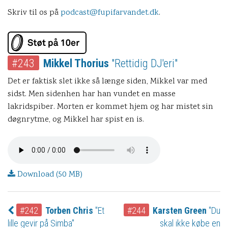
Skriv til os på
podcast@fupifarvandet.dk
.
#243
Mikkel Thorius
"Rettidig DJ'eri"
Det er faktisk slet ikke så længe siden, Mikkel var med
sidst. Men sidenhen har han vundet en masse
lakridspiber. Morten er kommet hjem og har mistet sin
døgnrytme, og Mikkel har spist en is.
Download (50 MB)
#242
Torben Chris
"Et
#244
Karsten Green
"Du
lille gevir på Simba"
skal ikke købe en