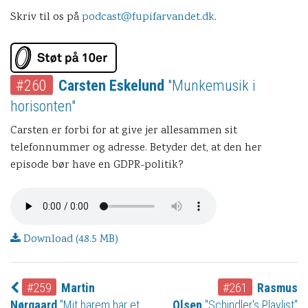
Skriv til os på
podcast@fupifarvandet.dk
.
#260
Carsten Eskelund
"Munkemusik i
horisonten"
Carsten er forbi for at give jer allesammen sit
telefonnummer og adresse. Betyder det, at den her
episode bør have en GDPR-politik?
Download (48.5 MB)
#259
Martin
#261
Rasmus
Nørgaard
"Mit harem har et
Olsen
"Schindler's Playlist"