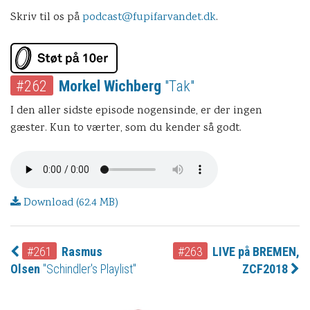
Skriv til os på
podcast@fupifarvandet.dk
.
#262
Morkel Wichberg
"Tak"
I den aller sidste episode nogensinde, er der ingen
gæster. Kun to værter, som du kender så godt.
Download (62.4 MB)
#261
Rasmus
#263
LIVE på BREMEN,
Olsen
"Schindler's Playlist"
ZCF2018