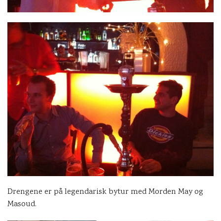
Drengene er på legendarisk bytur med Morden May og
Masoud.